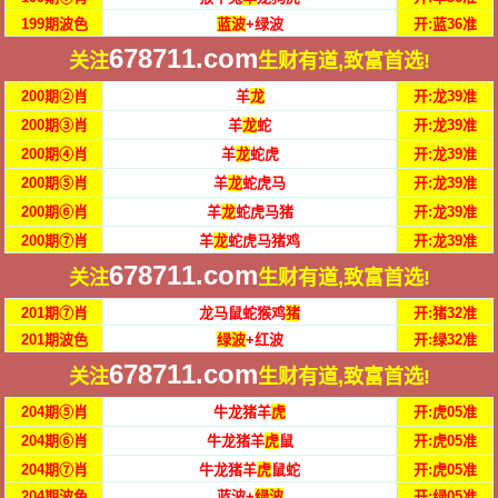
199期波色
蓝波
+绿波
开:蓝36准
678711.com
关注
生财有道,致富首选!
200期②肖
羊
龙
开:龙39准
200期③肖
羊
龙
蛇
开:龙39准
200期④肖
羊
龙
蛇虎
开:龙39准
200期⑤肖
羊
龙
蛇虎马
开:龙39准
200期⑥肖
羊
龙
蛇虎马猪
开:龙39准
200期⑦肖
羊
龙
蛇虎马猪鸡
开:龙39准
678711.com
关注
生财有道,致富首选!
201期⑦肖
龙马鼠蛇猴鸡
猪
开:猪32准
201期波色
绿波
+红波
开:绿32准
678711.com
关注
生财有道,致富首选!
204期⑤肖
牛龙猪羊
虎
开:虎05准
204期⑥肖
牛龙猪羊
虎
鼠
开:虎05准
204期⑦肖
牛龙猪羊
虎
鼠蛇
开:虎05准
204期波色
蓝波+
绿波
开:绿05准