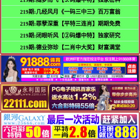
219期:随梦而飞【⒊码爆中特】独家密料
219期:几经风月《一码三中三》百万富翁
219期:罪孽深重【平特三连肖】期期免费
219期:闭眼听风【②码爆中特】独家研究
219期:德业弥珍【二肖中大奖】财富满堂