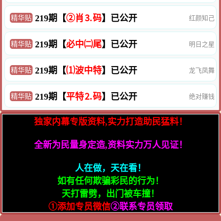
219期【
②肖⒊码
】已公开
精华贴
红颜知己
219期【
必中㈡尾
】已公开
精华贴
明日之星
219期【
⑴波中特
】已公开
精华贴
龙飞凤舞
219期【
平特⒉码
】已公开
精华贴
绝对赚钱
独家内幕专版资料,实力打造助民猛料！
全新为民量身定造,资料实力万人见证！
人在做，天在看！
如有任何欺骗彩民的行为！
天打雷劈，出门被车撞！
①添加专员微信
②联系专员领取