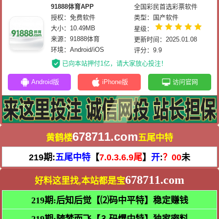
銀河GALAXYAPP
全国彩民首选彩票软件
授权：免费软件
类型：国产软件
大小：10.49MB
星级：
来源：銀河GALAXY
更新时间：2025.02.02
环境：Android/iOS
评分：9.9
已向本站押付1亿，请大家放心投注！
Android版
iPhone版
访问官网
678711.com
黄鹤楼
五尾中特
219期:
五尾中特
【
7.0.3.6.9尾
】
开
:
？00
未
678711.com
好料这里找,本站都是宝
219期:后知后觉【⑵码中平特】稳定赚钱