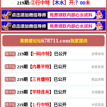
219期:
②行中特【
木水
】开:
？00
未
678711.com
黄鹤楼论坛
独家提供
219期【
㈠码中特
】已公开
精华贴
坐等收钱
219期【
内幕平特
】已公开
精华贴
祝君发财
219期【
三肖爆特
】已公开
精华贴
精益求精
219期【
平特连肖
】已公开
精华贴
全球最强
219期【
⒈行中特
】已公开
精华贴
中奖率高