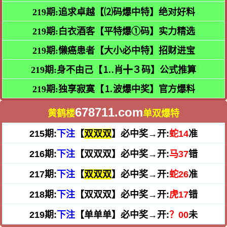
219期:追求卓越【⑵码爆中特】绝对好料
219期:白衣酒客【平特爆①码】实力精选
219期:懒癌患者【大小必中特】招财进宝
219期:身不由己【⒈.肖╋３码】公式推算
219期:独享寂寞【⒈波爆中奖】官方爆料
678711.com
黄鹤楼
单双爆特
215期:
下注
【
双
双
双
】
必中奖
→开:
蛇14
准
216期:
下注
【双双双】
必中奖
→开:
马37
错
217期:
下注
【
双
双
双
】
必中奖
→开:
蛇26
准
218期:
下注
【双双双】
必中奖
→开:
虎17
错
219期:
下注
【单单单】
必中奖
→开:
？00
未