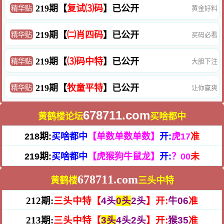
219期【
复试⑶码
】已公开
精华贴
黄金好料
219期【
㈡肖四码
】已公开
精华贴
买码必看
219期【
⑶码中特
】已公开
精华贴
大胆下注
219期【
牧童平特
】已公开
精华贴
让你赢爽
678711.com
黄鹤楼论坛
买啥都中
218期:
买啥都中
【单数单数单数】
开:
虎17
准
219期:
买啥都中
【虎猴狗牛鼠龙】
开:
？00
未
678711.com
黄鹤楼
三头中特
212期:
三头中特【
4头
0头
2头
】开:
牛06
准
213期:
三头中特【
3头
4头2头
】开:
猴35
准