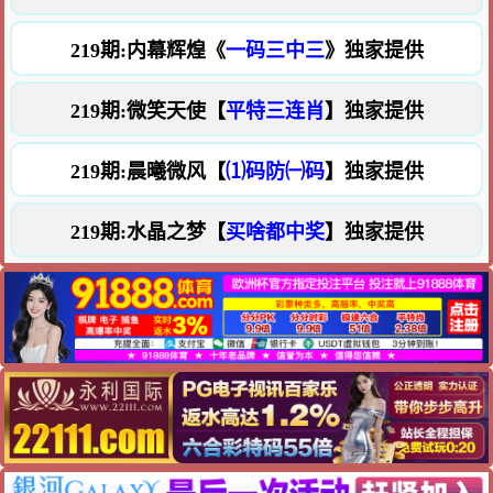
219期:内幕辉煌《
一码三中三
》独家提供
219期:微笑天使【
平特三连肖
】独家提供
219期:晨曦微风【
⑴码防㈠码
】独家提供
219期:水晶之梦【
买啥都中奖
】独家提供