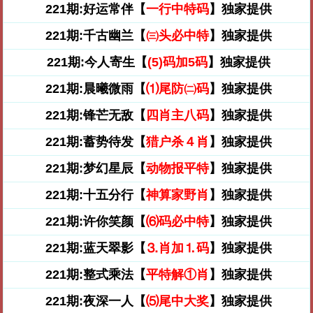
221期:好运常伴【
一行中特码
】独家提供
221期:千古幽兰【
㈢头必中特
】独家提供
221期:今人寄生【
(5)码加5码
】独家提供
221期:晨曦微雨【
⑴尾防㈡码
】独家提供
221期:锋芒无敌【
四肖主八码
】独家提供
221期:蓄势待发【
猎户杀４肖
】独家提供
221期:梦幻星辰【
动物报平特
】独家提供
221期:十五分行【
神算家野肖
】独家提供
221期:许你笑颜【
⑹码必中特
】独家提供
221期:蓝天翠影【
⒊肖加⒈码
】独家提供
221期:整式乘法【
平特解①肖
】独家提供
221期:夜深一人【
⑸尾中大奖
】独家提供