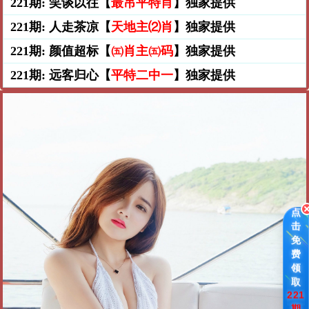
221期:
笑谈以往【
最吊平特肖
】独家提供
221期:
人走茶凉【
天地主⑵肖
】独家提供
221期:
颜值超标【
㈤肖主㈤码
】独家提供
221期:
远客归心【
平特二中一
】独家提供
点
击
免
费
领
取
本
期