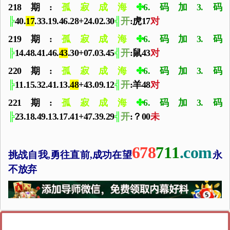
218期:
孤寂成海
✤
6.码加3.码
╠
40.
17
.33.19.46.28+24.02.30
╣
开
:虎17
对
219期:
孤寂成海
✤
6.码加3.码
╠
14.48.41.46.
43
.30+07.03.45
╣
开
:鼠43
对
220期:
孤寂成海
✤
6.码加3.码
╠
11.15.32.41.13.
48
+43.09.12
╣
开
:羊48
对
221期:
孤寂成海
✤
6.码加3.码
╠
23.18.49.13.17.41+47.39.29
╣
开
:？00
未
678
711
.com
挑战自我,
勇往直前,成功在望
永
不放弃