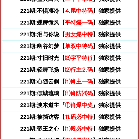
221期:不惧凄冷【
⒋尾中特码
】独家提供
221期:蝶舞微风【
平特爆一码
】独家提供
221期:泪与你说【
男女爆中特
】独家提供
221期:幽谷幻梦【
单双中特码
】独家提供
221期:寸旧时光【
⑶字平特肖
】独家提供
221期:轻舞飞扬【
⑵行主⒉码
】独家提供
221期:心随云飘【
⑴肖主一码
】独家提供
221期:倾城琉璃【
⑴肖防⑷码
】独家提供
221期:澳东道主『
①肖爆中奖
』独家提供
221期:被挡访客【
⒒码必中特
】独家提供
221期:帝王之心【
⑴段必中特
】独家提供