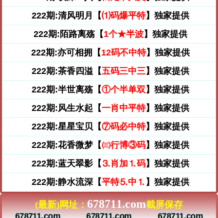
222期:清风明月【
⑴码爆平特
】独家提供
222期:陌路离殇【
1个★半波
】独家提供
222期:亦可相拥【
12码不中特
】独家提供
222期:茶香四溢【
五码三中三
】独家提供
222期:半世离殇【
①个半单双
】独家提供
222期:风生水起【
一肖中平特
】独家提供
222期:星星宝贝【
⑦码必中特
】独家提供
222期:花香微梦【
㈢行博③码
】独家提供
222期:蓝天翠影【
⒊肖加⒈码
】独家提供
222期:静水流深【
平特⒌中⒈
】独家提供
678
711
.com
(最新)网址：
截屏保存
678711.com
678711.com
678711.com