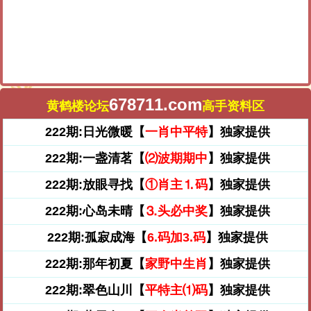
678711.com
黄鹤楼论坛
高手资料区
222期:日光微暖【
一肖中平特
】独家提供
222期:一盏清茗【
⑵波期期中
】独家提供
222期:放眼寻找【
①肖主⒈码
】独家提供
222期:心岛未晴【
⒊头必中奖
】独家提供
222期:孤寂成海【
6.码加3.码
】独家提供
222期:那年初夏【
家野中生肖
】独家提供
222期:翠色山川【
平特主⑴码
】独家提供