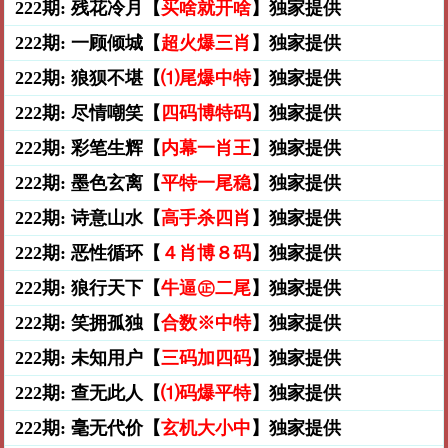
222期:
残花冷月【
买啥就开啥
】独家提供
222期:
一顾倾城【
超火爆三肖
】独家提供
222期:
狼狈不堪【
⑴尾爆中特
】独家提供
222期:
尽情嘲笑【
四码博特码
】独家提供
222期:
彩笔生辉【
内幕一肖王
】独家提供
222期:
墨色玄离【
平特一尾稳
】独家提供
222期:
诗意山水【
高手杀四肖
】独家提供
222期:
恶性循环【
４肖博８码
】独家提供
222期:
狼行天下【
牛逼㊣二尾
】独家提供
222期:
笑拥孤独【
合数※中特
】独家提供
222期:
未知用户【
三码加四码
】独家提供
222期:
查无此人【
⑴码爆平特
】独家提供
222期:
毫无代价【
玄机大小中
】独家提供