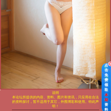
点
击
免
费
领
说明
取
本论坛所提供的内容、资料、图片和资讯，只应用在合法
本
的资料探讨，暂不适用于其它，外围博彩和使用。特此声
期
明！
资
论坛免责声明：以上所有广告内容均为赞助商提供，本站
料