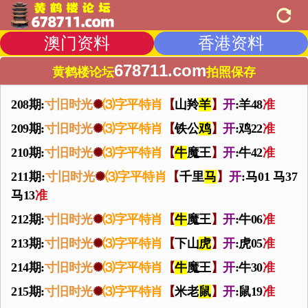
澳门资料
香港资料
678711.com
黄鹤楼论坛
拍照保存
208期:
寸旧时光
✺
⑶字平特肖
【
山羚
羊
】
开
:羊48
准
209期:
寸旧时光
✺
⑶字平特肖
【
铁公
鸡
】
开
:鸡22
准
210期:
寸旧时光
✺
⑶字平特肖
【
牛
魔王
】
开
:牛42
准
211期:
寸旧时光
✺
⑶字平特肖
【
千里
马
】
开
:马01 马37
马13
准
212期:
寸旧时光
✺
⑶字平特肖
【
牛
魔王
】
开
:牛06
准
213期:
寸旧时光
✺
⑶字平特肖
【
下山
虎
】
开
:虎05
准
214期:
寸旧时光
✺
⑶字平特肖
【
牛
魔王
】
开
:牛30
准
215期:
寸旧时光
✺
⑶字平特肖
【
米老
鼠
】
开
:鼠19
准