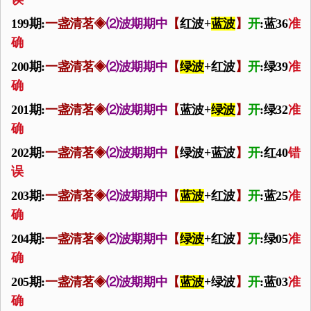
199期:
一盏清茗
◈
⑵波期期中
【
红波+
蓝波
】
开
:蓝36
准
确
200期:
一盏清茗
◈
⑵波期期中
【
绿波
+红波
】
开
:绿39
准
确
201期:
一盏清茗
◈
⑵波期期中
【
蓝波+
绿波
】
开
:绿32
准
确
202期:
一盏清茗
◈
⑵波期期中
【
绿波+蓝波
】
开
:红40
错
误
203期:
一盏清茗
◈
⑵波期期中
【
蓝波
+红波
】
开
:蓝25
准
确
204期:
一盏清茗
◈
⑵波期期中
【
绿波
+红波
】
开
:绿05
准
确
205期:
一盏清茗
◈
⑵波期期中
【
蓝波
+绿波
】
开
:蓝03
准
确