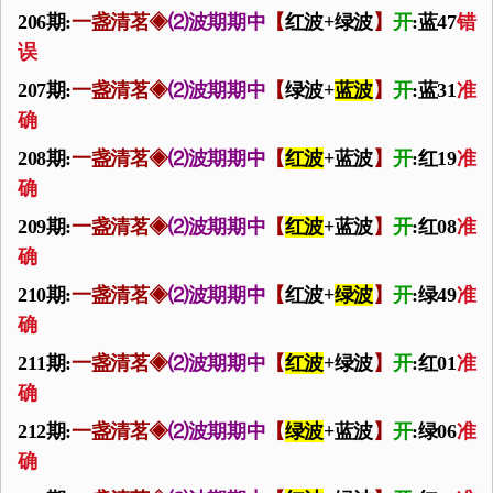
206期:
一盏清茗
◈
⑵波期期中
【
红波+绿波
】
开
:蓝47
错
误
207期:
一盏清茗
◈
⑵波期期中
【
绿波+
蓝波
】
开
:蓝31
准
确
208期:
一盏清茗
◈
⑵波期期中
【
红波
+蓝波
】
开
:红19
准
确
209期:
一盏清茗
◈
⑵波期期中
【
红波
+蓝波
】
开
:红08
准
确
210期:
一盏清茗
◈
⑵波期期中
【
红波+
绿波
】
开
:绿49
准
确
211期:
一盏清茗
◈
⑵波期期中
【
红波
+绿波
】
开
:红01
准
确
212期:
一盏清茗
◈
⑵波期期中
【
绿波
+蓝波
】
开
:绿06
准
确