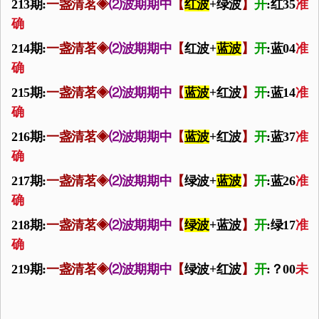
213期:
一盏清茗
◈
⑵波期期中
【
红波
+绿波
】
开
:红35
准
确
214期:
一盏清茗
◈
⑵波期期中
【
红波+
蓝波
】
开
:蓝04
准
确
215期:
一盏清茗
◈
⑵波期期中
【
蓝波
+红波
】
开
:蓝14
准
确
216期:
一盏清茗
◈
⑵波期期中
【
蓝波
+红波
】
开
:蓝37
准
确
217期:
一盏清茗
◈
⑵波期期中
【
绿波+
蓝波
】
开
:蓝26
准
确
218期:
一盏清茗
◈
⑵波期期中
【
绿波
+蓝波
】
开
:绿17
准
确
219期:
一盏清茗
◈
⑵波期期中
【
绿波+红波
】
开
:？00
未