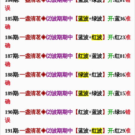
184期:
一盏清茗
◈
⑵波期期中
【
蓝波+绿波
】
开
:红01
错
误
185期:
一盏清茗
◈
⑵波期期中
【
蓝波
+绿波
】
开
:蓝36
准
确
186期:
一盏清茗
◈
⑵波期期中
【
蓝波+
红波
】
开
:红23
准
确
187期:
一盏清茗
◈
⑵波期期中
【
红波
+蓝波
】
开
:红01
准
确
188期:
一盏清茗
◈
⑵波期期中
【
绿波
+红波
】
开
:绿16
准
确
189期:
一盏清茗
◈
⑵波期期中
【
蓝波
+绿波
】
开
:蓝15
准
确
190期:
一盏清茗
◈
⑵波期期中
【
红波+蓝波
】
开
:绿16
错
误
191期:
一盏清茗
◈
⑵波期期中
【
蓝波+
红波
】
开
:红29
准