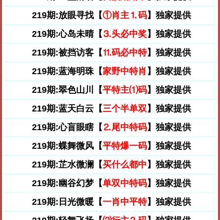
219期:放眼寻找【
①肖主⒈码
】独家提供
219期:心岛未晴【
⒊头必中奖
】独家提供
219期:被挡访客【
⒒码必中特
】独家提供
219期:蓝海明珠【
家野中特肖
】独家提供
219期:翠色山川【
平特主⑴码
】独家提供
219期:蓝天白云【
三个半单双
】独家提供
219期:心盲眼瞎【
⒉尾中特码
】独家提供
219期:蝶舞微风【
平特爆一码
】独家提供
219期:芷水微澜【
买什么都中
】独家提供
219期:幽谷幻梦【
单双中特码
】独家提供
219期:日光微暖【
一肖中平特
】独家提供