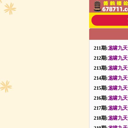
211期:
尨啸九天
212期:
尨啸九天
213期:
尨啸九天
214期:
尨啸九天
215期:
尨啸九天
216期:
尨啸九天
217期:
尨啸九天
218期:
尨啸九天