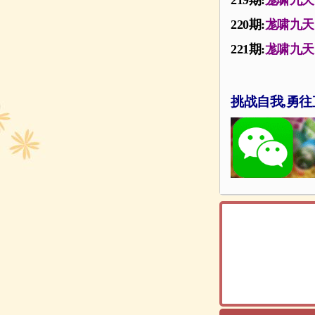
219期:
尨啸九天
220期:
尨啸九天
221期:
尨啸九天
挑战自我,
勇往