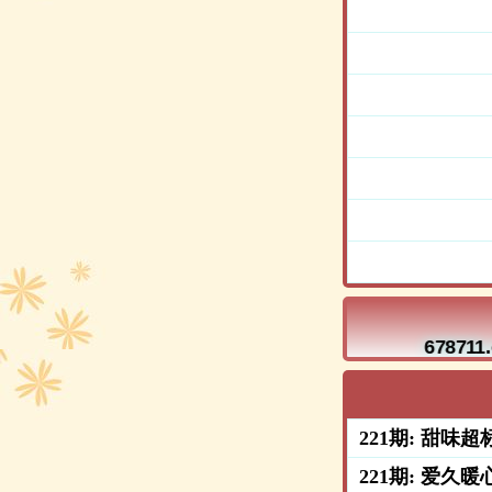
678711
221期:
甜味超
221期:
爱久暖