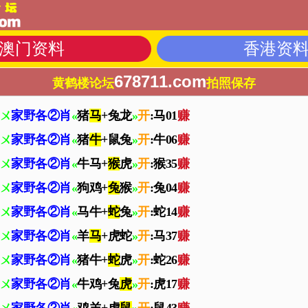
澳门资料
香港资
678711.com
黄鹤楼论坛
拍照保存
ㄨ
家野各②肖
«
猪
马
+兔龙
»
开
:马01
赚
ㄨ
家野各②肖
«
猪
牛
+鼠兔
»
开
:牛06
赚
ㄨ
家野各②肖
«
牛马+
猴
虎
»
开
:猴35
赚
ㄨ
家野各②肖
«
狗鸡+
兔
猴
»
开
:兔04
赚
ㄨ
家野各②肖
«
马牛+
蛇
兔
»
开
:蛇14
赚
ㄨ
家野各②肖
«
羊
马
+虎蛇
»
开
:马37
赚
ㄨ
家野各②肖
«
猪牛+
蛇
虎
»
开
:蛇26
赚
ㄨ
家野各②肖
«
牛鸡+兔
虎
»
开
:虎17
赚