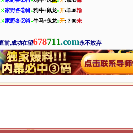
ㄨ
家野各②肖
«
鸡羊+虎
鼠
»
开
:鼠43
赚
ㄨ
家野各②肖
«
狗牛+鼠龙
»
开
:羊48
输
ㄨ
家野各②肖
«
牛马+兔龙
»
开
:？00
未
678
711
.com
直前,成功在望
永不放弃