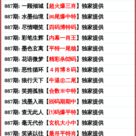
087期:
一顾倾城【
超火爆三肖
】独家提供
087期:
水墨仙境【
㈣尾爆中特
】独家提供
087期:
尽情嘲笑【
四码博特码
】独家提供
087期:
彩笔生辉【
内幕一肖王
】独家提供
087期:
墨色玄离【
平特一尾稳
】独家提供
087期:
花语微梦【
精彩杀⑿码
】独家提供
087期:
恶性循环【
４肖博８码
】独家提供
087期:
狼行天下【
牛逼㊣二尾
】独家提供
087期:
笑拥孤独【
合数※中特
】独家提供
087期:
浅墨入画【
⑻码期期中
】独家提供
087期:
查无此人【
⑴码爆平特
】独家提供
087期:
毫无代价【
玄机大小中
】独家提供
087期:
笑谈以往【
最吊平特肖
】独家提供