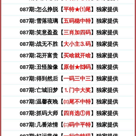
087期:怎么挣脱【
平特★⑴尾
】独家提供
087期:雪落琉璃【
五码稳中特
】独家提供
087期:笑意盈盈【
三肖加四码
】独家提供
087期:战无不胜【
大小主⒊码
】独家提供
087期:花开富贵【
买啥就开啥
】独家提供
087期:丑怪脸像【
原创★⒀码
】独家提供
087期:得到然后【
一码三中三
】独家提供
087期:亡城旧梦【
⒈门中大奖
】独家提供
087期:温馨夜晚【
㈢尾不中特
】独家提供
087期:抓码大师【
四肖选①肖
】独家提供
087期:几番浓情【
㈡码中平特
】独家提供