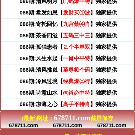
086期:清风明月【
⑴码爆平特
】独家提供
086期:盘发如思【
发财买①波
】独家提供
086期:寄托回忆【
九宫禁⑷肖
】独家提供
086期:茶香四溢【
五码三中三
】独家提供
086期:孤独患者【
⒉个半单双
】独家提供
086期:风生水起【
一肖中平特
】独家提供
086期:清风拂岚【
至尊⑩个码
】独家提供
086期:冷风过境【
经典爆㈡行
】独家提供
086期:诗意山水【
㈤肖必中特
】独家提供
086期:凉薄之心【
高手平特肖
】独家提供
678
711
.com
(最新)网址：
截屏保存
678711.com
678711.com
678711.com