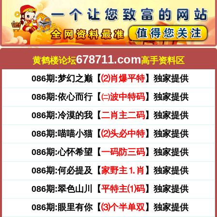
678711.com
黄鹤楼论坛
高手资料区
086期:梦幻之巅【
⑵肖爆平特
】独家提供
086期:依心而行【
㈡波中特码
】独家提供
086期:冷漠的我【
二肖主二码
】独家提供
086期:喵喵小猫【
⑵头必中特
】独家提供
086期:心怀希望【
一码防三码
】独家提供
086期:何必提及【
家野主⒈肖
】独家提供
086期:翠色山川【
平特主⑴码
】独家提供
086期:眼里有你【
⑶个半单双
】独家提供