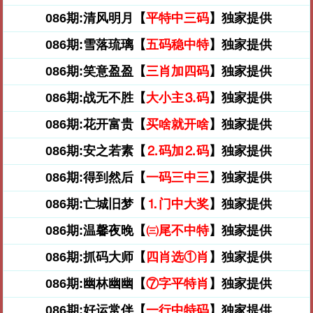
086期:清风明月【
平特中三码
】独家提供
086期:雪落琉璃【
五码稳中特
】独家提供
086期:笑意盈盈【
三肖加四码
】独家提供
086期:战无不胜【
大小主⒊码
】独家提供
086期:花开富贵【
买啥就开啥
】独家提供
086期:安之若素【
⒉码加⒉码
】独家提供
086期:得到然后【
一码三中三
】独家提供
086期:亡城旧梦【
⒈门中大奖
】独家提供
086期:温馨夜晚【
㈢尾不中特
】独家提供
086期:抓码大师【
四肖选①肖
】独家提供
086期:幽林幽幽【
⑦字平特肖
】独家提供
086期:好运常伴【
一行中特码
】独家提供