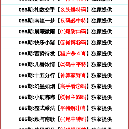
086期:礼数交手【
⒊头爆特码
】独家提供
086期:南笙一梦【
⒌码必中特
】独家提供
086期:晨曦微雨【
⑴尾防㈡码
】独家提供
086期:快乐小猪【
⑤肖博⑤码
】独家提供
086期:蓄势待发【
猎户杀４肖
】独家提供
086期:几番浓情【
㈡码中平特
】独家提供
086期:十五分行【
神算家野肖
】独家提供
086期:幻墨如烟【
高手看⑦码
】独家提供
086期:小鹿嘟嘟【
⑹肖主⑹码
】独家提供
086期:整式乘法【
平特解①肖
】独家提供
086期:顾与南歌【
㈠尾中特码
】独家提供