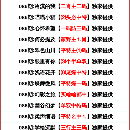
086期:冷漠的我【
二肖主二码
】独家提供
086期:喵喵小猫【
⑵头必中特
】独家提供
086期:心怀希望【
一码防三码
】独家提供
086期:何必提及【
家野主⒈肖
】独家提供
086期:翠色山川【
平特主⑴码
】独家提供
086期:眼里有你【
⑶个半单双
】独家提供
086期:浅语花开【
⑹尾爆中特
】独家提供
086期:蝶舞微风【
平特爆一码
】独家提供
086期:幻彩之旅【
买啥啥都中
】独家提供
086期:幽谷幻梦【
单双中特码
】独家提供
086期:柔声细语【
平特⒉中⒈
】独家提供
086期:学绘沉默【
三行主三码
】独家提供