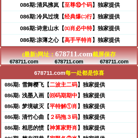
086期:清风拂岚【
至尊⑩个码
】独家提供
086期:冷风过境【
经典爆㈡行
】独家提供
086期:诗意山水【
㈤肖必中特
】独家提供
086期:凉薄之心【
高手平特肖
】独家提供
678
711
.com
(最新)网址：
截屏保存
678711.com
678711.com
678711.com
678711.com
每一处都是惊喜
086期:
雪舞樱飞【
二波主二码
】独家提供
086期:
浅墨入画【
⑻码期期中
】独家提供
086期:
梦境破灭【
平特解①肖
】独家提供
086期:
清竹心曲【
２码拖３码
】独家提供
086期:
相思的愤【
神算家野肖
】独家提供