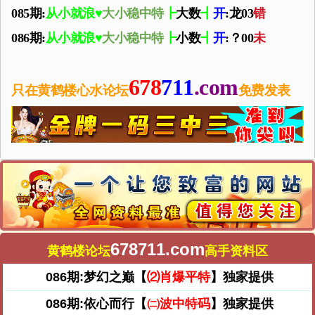
085期:
从小就浪
♥
大小稳中特
┣
大数
┫
开
:龙03
错
086期:
从小就浪
♥
大小稳中特
┣
小数
┫
开
:？00
未
678
711
.com
只在黄鹤楼心水论坛
免费发表
678711.com
黄鹤楼论坛
高手资料区
086期:梦幻之巅【
⑵肖爆平特
】独家提供
086期:依心而行【
㈡波中特码
】独家提供